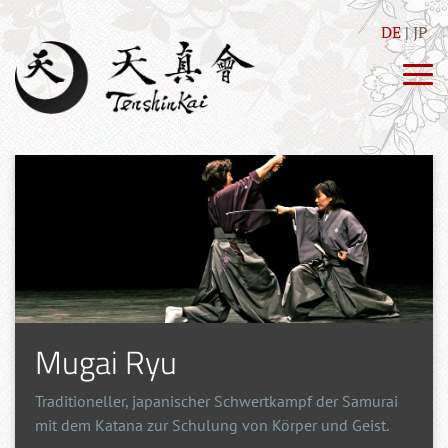
DE
JP
Mugai Ryu
Traditioneller, japanischer Schwertkampf der Samurai
mit dem Katana zur Schulung von Körper und Geist.