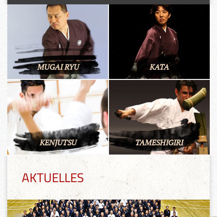
MUGAI RYU
KATA
KENJUTSU
TAMESHIGIRI
AKTUELLES